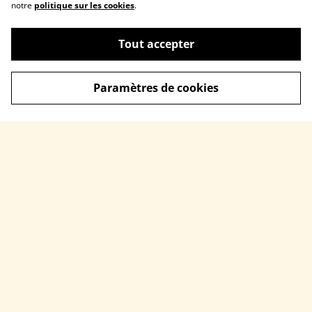
notre
politique sur les cookies
.
Tout accepter
Paramètres de cookies
Contactez-nous
Conditions légales
Politiques de
Politiques de cookie
confidentialité
© 2026
Bienvenue sur la boutique
powered by